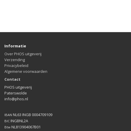
Informatie
Over PHOS uitgeverij
Verzending
Privacybeleid
Algemene voorwaarden
Contact
PHOS uitgeverij
Paterswolde
info@phos.nl
NL63 INGB 0004709109
IBAN
INGBNL2A
BIC
NL813904067B01
Btw